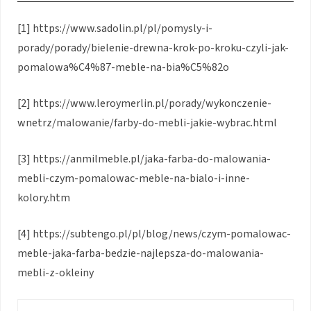
[1] https://www.sadolin.pl/pl/pomysly-i-
porady/porady/bielenie-drewna-krok-po-kroku-czyli-jak-
pomalowa%C4%87-meble-na-bia%C5%82o
[2] https://www.leroymerlin.pl/porady/wykonczenie-
wnetrz/malowanie/farby-do-mebli-jakie-wybrac.html
[3] https://anmilmeble.pl/jaka-farba-do-malowania-
mebli-czym-pomalowac-meble-na-bialo-i-inne-
kolory.htm
[4] https://subtengo.pl/pl/blog/news/czym-pomalowac-
meble-jaka-farba-bedzie-najlepsza-do-malowania-
mebli-z-okleiny