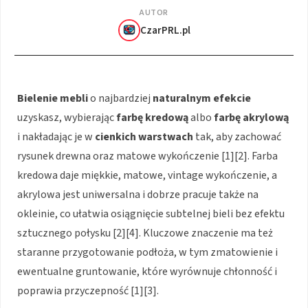
AUTOR
CzarPRL.pl
Bielenie mebli
o najbardziej
naturalnym efekcie
uzyskasz, wybierając
farbę kredową
albo
farbę akrylową
i nakładając je w
cienkich warstwach
tak, aby zachować
rysunek drewna oraz matowe wykończenie [1][2]. Farba
kredowa daje miękkie, matowe, vintage wykończenie, a
akrylowa jest uniwersalna i dobrze pracuje także na
okleinie, co ułatwia osiągnięcie subtelnej bieli bez efektu
sztucznego połysku [2][4]. Kluczowe znaczenie ma też
staranne przygotowanie podłoża, w tym zmatowienie i
ewentualne gruntowanie, które wyrównuje chłonność i
poprawia przyczepność [1][3].