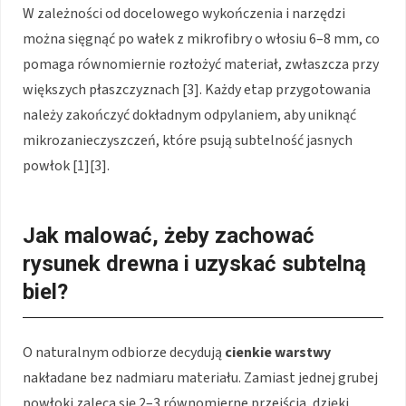
W zależności od docelowego wykończenia i narzędzi
można sięgnąć po wałek z mikrofibry o włosiu 6–8 mm, co
pomaga równomiernie rozłożyć materiał, zwłaszcza przy
większych płaszczyznach [3]. Każdy etap przygotowania
należy zakończyć dokładnym odpylaniem, aby uniknąć
mikrozanieczyszczeń, które psują subtelność jasnych
powłok [1][3].
Jak malować, żeby zachować
rysunek drewna i uzyskać subtelną
biel?
O naturalnym odbiorze decydują
cienkie warstwy
nakładane bez nadmiaru materiału. Zamiast jednej grubej
powłoki zaleca się 2–3 równomierne przejścia, dzięki