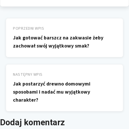
Nawigacja
wpisu
POPRZEDNI WPIS
Jak gotować barszcz na zakwasie żeby
zachował swój wyjątkowy smak?
NASTĘPNY WPIS
Jak postarzyć drewno domowymi
sposobami i nadać mu wyjątkowy
charakter?
Dodaj komentarz