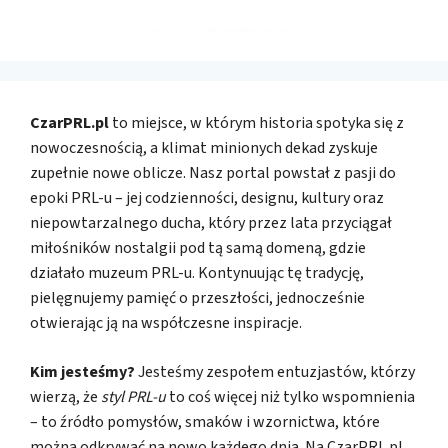
CzarPRL.pl
to miejsce, w którym historia spotyka się z
nowoczesnością, a klimat minionych dekad zyskuje
zupełnie nowe oblicze. Nasz portal powstał z pasji do
epoki PRL-u – jej codzienności, designu, kultury oraz
niepowtarzalnego ducha, który przez lata przyciągał
miłośników nostalgii pod tą samą domeną, gdzie
działało muzeum PRL-u. Kontynuując tę tradycję,
pielęgnujemy pamięć o przeszłości, jednocześnie
otwierając ją na współczesne inspiracje.
Kim jesteśmy?
Jesteśmy zespołem entuzjastów, którzy
wierzą, że
styl PRL-u
to coś więcej niż tylko wspomnienia
– to źródło pomysłów, smaków i wzornictwa, które
można odkrywać na nowo każdego dnia. Na CzarPRL.pl