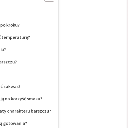
 po kroku?
ć temperaturę?
ki?
arszczu?
ać zakwas?
ają na korzyść smaku?
aty charakteru barszczu?
iką gotowania?