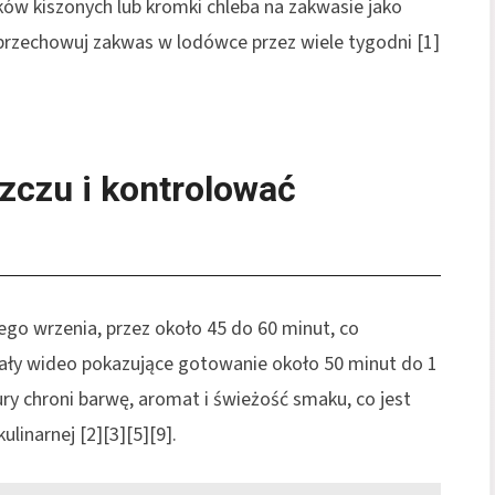
ków kiszonych lub kromki chleba na zakwasie jako
 przechowuj zakwas w lodówce przez wiele tygodni [1]
zczu i kontrolować
go wrzenia, przez około 45 do 60 minut, co
iały wideo pokazujące gotowanie około 50 minut do 1
ury chroni barwę, aromat i świeżość smaku, co jest
inarnej [2][3][5][9].