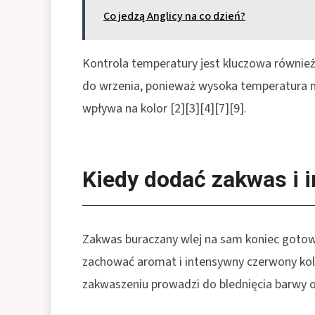
Co jedzą Anglicy na co dzień?
Kontrola temperatury jest kluczowa również
do wrzenia, ponieważ wysoka temperatura n
wpływa na kolor [2][3][4][7][9].
Kiedy dodać zakwas i 
Zakwas buraczany wlej na sam koniec gotowa
zachować aromat i intensywny czerwony kolo
zakwaszeniu prowadzi do blednięcia barwy or