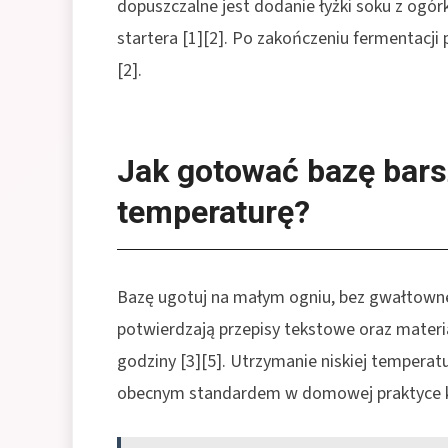
dopuszczalne jest dodanie łyżki soku z ogór
startera [1][2]. Po zakończeniu fermentacji
[2].
Jak gotować bazę bars
temperaturę?
Bazę ugotuj na małym ogniu, bez gwałtowne
potwierdzają przepisy tekstowe oraz mater
godziny [3][5]. Utrzymanie niskiej temperat
obecnym standardem w domowej praktyce kul