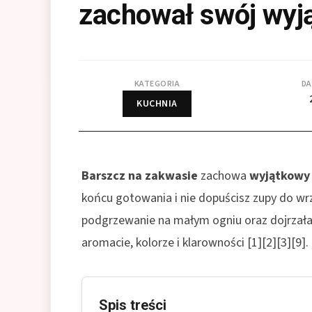
zachował swój wyj
KATEGORIA
DA
KUCHNIA
Barszcz na zakwasie
zachowa
wyjątkowy
końcu gotowania i nie dopuścisz zupy do wrz
podgrzewanie na małym ogniu oraz dojrzała,
aromacie, kolorze i klarowności [1][2][3][9].
Spis treści