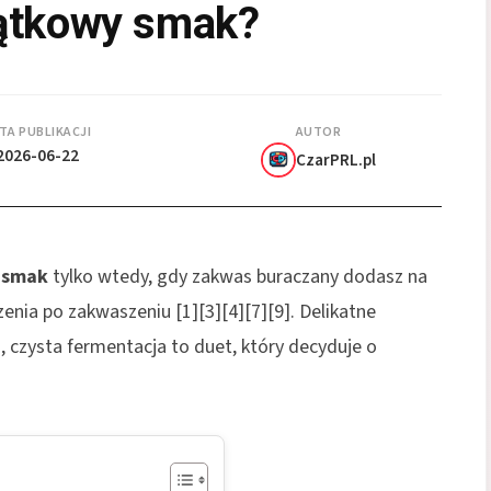
ątkowy smak?
TA PUBLIKACJI
AUTOR
2026-06-22
CzarPRL.pl
 smak
tylko wtedy, gdy zakwas buraczany dodasz na
enia po zakwaszeniu [1][3][4][7][9]. Delikatne
 czysta fermentacja to duet, który decyduje o