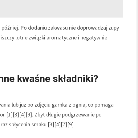
 później. Po dodaniu zakwasu nie doprowadzaj zupy
iszczy lotne związki aromatyczne i negatywnie
inne kwaśne składniki?
nia lub już po zdjęciu garnka z ognia, co pomaga
r [1][3][4][9]. Zbyt długie podgrzewanie po
az spłycenia smaku [3][4][7][9].