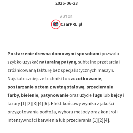
2026-06-28
AUTOR
CzarPRL.pl
Postarzenie drewna domowymi sposobami
pozwala
szybko uzyskać
naturalną patynę
, subtelne przetarcia i
zróżnicowaną fakturę bez specjalistycznych maszyn.
Najskuteczniejsze techniki to
szczotkowanie
,
postarzanie octem z wełną stalową
,
przecieranie
farby
,
bielenie
,
patynowanie
oraz użycie
ługu
lub
bejcy
i
lazury [1][2][3][4][6]. Efekt końcowy wynika z jakości
przygotowania podłoża, wyboru metody oraz kontroli
intensywności barwienia lub przecierania [1][2][4].