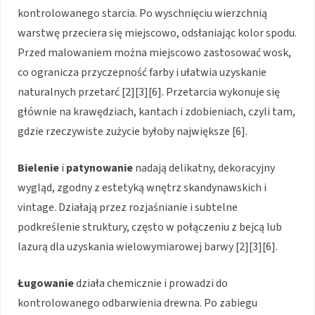
kontrolowanego starcia. Po wyschnięciu wierzchnią
warstwę przeciera się miejscowo, odsłaniając kolor spodu.
Przed malowaniem można miejscowo zastosować wosk,
co ogranicza przyczepność farby i ułatwia uzyskanie
naturalnych przetarć [2][3][6]. Przetarcia wykonuje się
głównie na krawędziach, kantach i zdobieniach, czyli tam,
gdzie rzeczywiste zużycie byłoby największe [6].
Bielenie
i
patynowanie
nadają delikatny, dekoracyjny
wygląd, zgodny z estetyką wnętrz skandynawskich i
vintage. Działają przez rozjaśnianie i subtelne
podkreślenie struktury, często w połączeniu z bejcą lub
lazurą dla uzyskania wielowymiarowej barwy [2][3][6].
Ługowanie
działa chemicznie i prowadzi do
kontrolowanego odbarwienia drewna. Po zabiegu