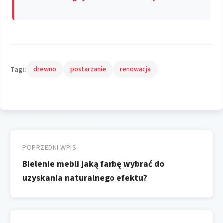
Tagi:
drewno
postarzanie
renowacja
Nawigacja
wpisu
POPRZEDNI WPIS
Bielenie mebli jaką farbę wybrać do
uzyskania naturalnego efektu?