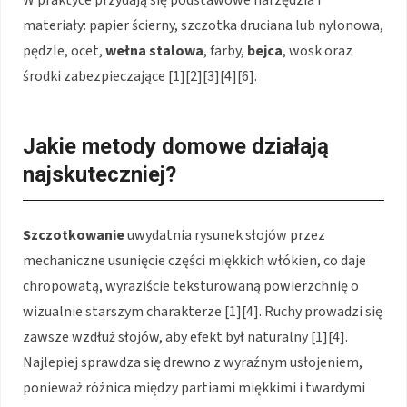
W praktyce przydają się podstawowe narzędzia i
materiały: papier ścierny, szczotka druciana lub nylonowa,
pędzle, ocet,
wełna stalowa
, farby,
bejca
, wosk oraz
środki zabezpieczające [1][2][3][4][6].
Jakie metody domowe działają
najskuteczniej?
Szczotkowanie
uwydatnia rysunek słojów przez
mechaniczne usunięcie części miękkich włókien, co daje
chropowatą, wyraziście teksturowaną powierzchnię o
wizualnie starszym charakterze [1][4]. Ruchy prowadzi się
zawsze wzdłuż słojów, aby efekt był naturalny [1][4].
Najlepiej sprawdza się drewno z wyraźnym usłojeniem,
ponieważ różnica między partiami miękkimi i twardymi