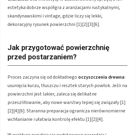
estetyka dobrze współgra z aranżacjami rustykalnymi,
skandynawskimi i vintage, gdzie liczy się lekki,
dekoracyjny rysunek powierzchni [1][2][3][6].
Jak przygotować powierzchnię
przed postarzaniem?
Proces zaczyna się od dokładnego
oczyszczenia drewna
:
usunięcia kurzu, tłuszczu i resztek starych powłok. Jeśli na
powierzchni jest lakier, zaleca się delikatne
przeszlifowanie, aby nowe warstwy lepiej się związały [1]
[2][4][6]. Staranna preparacja ogranicza nierównomierne
wchłanianie i ułatwia kontrolę efektu [1][2][4].