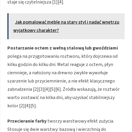
staje się czytelniejsza [1][4].
Jak pomalować meble na stary styl i nadać wnętrzu
wyjątkowy charakter?
Postarzanie octem z wełną stalową lub gwoździami
polega na przygotowaniu roztworu, który dojrzewa od
kilku godzin do kilku dni. Metal reaguje z octem, płyn
ciemnieje, a nałożony na drewno zwykle wywołuje
szarzenie lub przyciemnienie, a nie efekt klasycznego
zabrudzenia [2][3][4][5][6]. Źródła wskazują, że roztwór
warto zostawić na kilka dni, aby uzyskać stabilniejszy
kolor [2][4][5].
Przecieranie farby
tworzy warstwowy efekt zużycia.
Stosuje się dwie warstwy: bazową i wierzchnią do