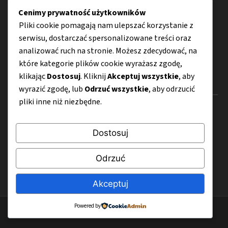
Moda i styl
Cenimy prywatność użytkowników
Pliki cookie pomagają nam ulepszać korzystanie z
Motoryzacja
serwisu, dostarczać spersonalizowane treści oraz
Design i wnętrza
analizować ruch na stronie. Możesz zdecydować, na
które kategorie plików cookie wyrażasz zgodę,
klikając
Dostosuj
. Kliknij
Akceptuj wszystkie
, aby
Menu
wyrazić zgodę, lub
Odrzuć wszystkie
, aby odrzucić
pliki inne niż niezbędne.
O nas
Kontakt
Dostosuj
Mapa strony
Odrzuć
Polityka prywatności
Akceptuj
Powered by
© 2026 CzarPRL.pl