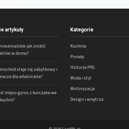
ie artykuły
Kategorie
rowansalskie jak zrobić
Kuchnia
elnie w domu?
Porady
Historia PRL
amochód staje się zabytkowy i
nacza dla właściciela?
Moda i styl
Motoryzacja
bić mięso gyros z kurczaka we
Design i wnętrza
 kuchni?
© 2026 CzarPRL.pl