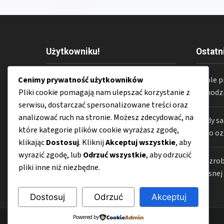
Użytkowniku!
Ostatn
Wszystkie treści dostępne na stronie
Meble p
Cenimy prywatność użytkowników
CzarPRL.pl
mają wyłącznie charakter
samodzi
Pliki cookie pomagają nam ulepszać korzystanie z
informacyjny. Zespół redakcyjny
serwisu, dostarczać spersonalizowane treści oraz
CzarPRL.pl
nie ponosi
analizować ruch na stronie. Możesz zdecydować, na
Kiedy s
odpowiedzialności za jakiekolwiek
które kategorie plików cookie wyrażasz zgodę,
co to oz
konsekwencje wynikające z
klikając
Dostosuj
. Kliknij
Akceptuj wszystkie
, aby
niewłaściwego zrozumienia lub
wyrazić zgodę, lub
Odrzuć wszystkie
, aby odrzucić
Jak zro
zastosowania publikowanych
pliki inne niż niezbędne.
własnej
materiałów.
Dostosuj
Odrzuć
Akceptuj
Powered by