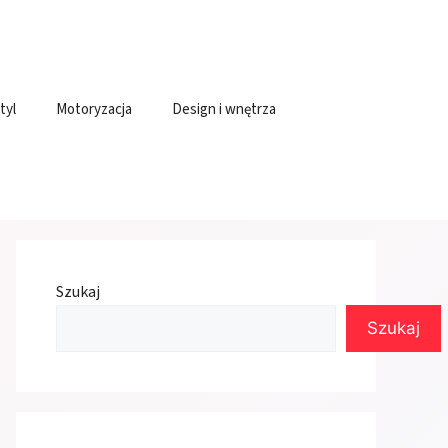
tyl
Motoryzacja
Design i wnętrza
Szukaj
Szukaj